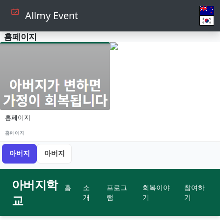
Allmy Event
홈페이지
홈페이지
홈페이지
아버지
아버지
아버지학
홈
소
프로그
회복이야
참여하
교
개
램
기
기