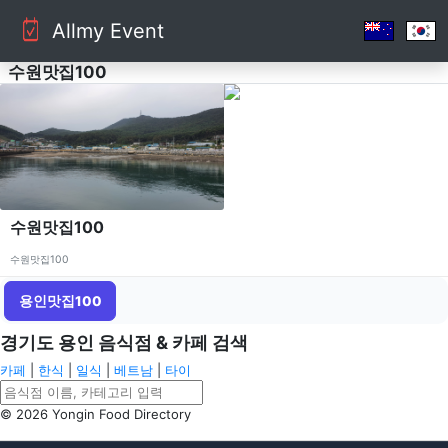
Allmy Event
수원맛집100
수원맛집100
수원맛집100
용인맛집100
경기도 용인 음식점 & 카페 검색
카페
|
한식
|
일식
|
베트남
|
타이
© 2026 Yongin Food Directory